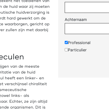
etekent het toedienen van
n de huid waar zij moeten
eutische huidverzorging is
ordt hard gewerkt om de
Achternaam
te waarborgen, gericht op
r zullen zijn met daarbij
Professional
Particulier
eculen
krijgen van de meeste
rritatie van de huid
ul heeft een linker- en
 verschijnsel chiraliteit
osmeceutische
owel links- als
ar. Echter, ze zijn altijd
ende organismen. Dit is