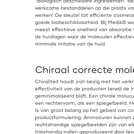
“Biologisch beschikbare ingrediënten” b
werkzame bestanddelen op die plaats va
werken! De sleutel tot efficiënte cosmec
goede biobeschikbaarheid. Bij Medik8 w
meest effectieve snelheid van absorptie 
de huidlagen waar de moleculen effectieve
minimale irritatie van de huid.
Chiraal correcte mol
Chiraliteit houdt zich bezig met het ver
effectiviteit van de producten terwijl de i
geminimaliseerd blijft. Een chirale molucu
een rechtervorm, als een spiegelbeeld. Het
is van groot belang op het gebied van c
productformulering. Aminozuren kunnen z
rechtshandige spiegelbeelden zijn van elka
linkshandig indien geproduceerd door lev