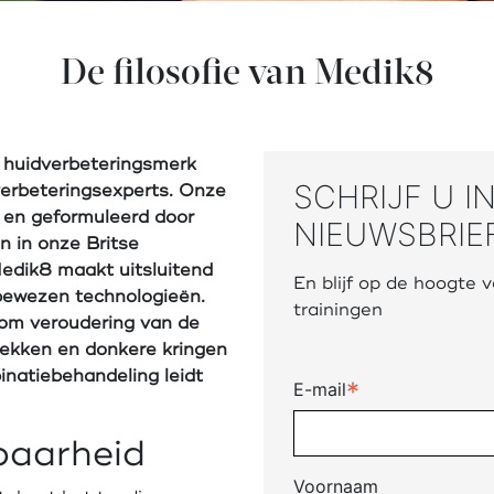
De filosofie van Medik8
 huidverbeteringsmerk
SCHRIJF U I
verbeteringsexperts. Onze
 en geformuleerd door
NIEUWSBRIE
 in onze Britse
Medik8 maakt uitsluitend
En blijf op de hoogte
bewezen technologieën.
trainingen
 om veroudering van de
vlekken en donkere kringen
inatiebehandeling leidt
*
E-mail
baarheid
Voornaam