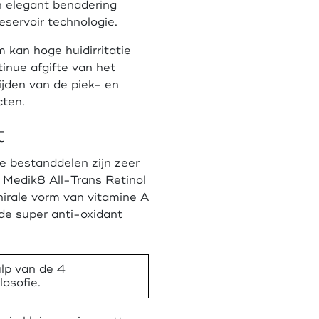
n elegant benadering
servoir technologie.
kan hoge huidirritatie
nue afgifte van het
jden van de piek- en
cten.
t
e bestanddelen zijn zeer
r, Medik8 All-Trans Retinol
hirale vorm van vitamine A
de super anti-oxidant
ulp van de 4
losofie.