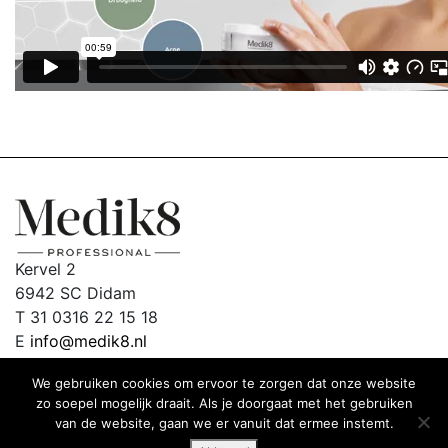
Kervel 2
6942 SC Didam
T 31 0316 22 15 18
E
info@medik8.nl
We gebruiken cookies om ervoor te zorgen dat onze website
zo soepel mogelijk draait. Als je doorgaat met het gebruiken
van de website, gaan we er vanuit dat ermee instemt.
© Medik8 2018