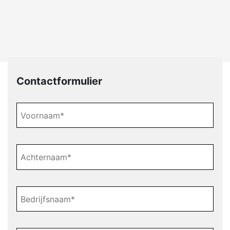
Contactformulier
Voornaam
*
Achternaam
*
Bedrijfsnaam
*