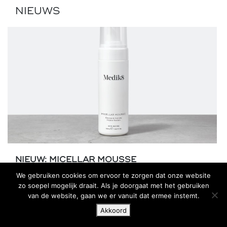
NIEUWS
NIEUW: MICELLAR MOUSSE
We gebruiken cookies om ervoor te zorgen dat onze website
Micellar Mousse gaat een stap verder door een
zo soepel mogelijk draait. Als je doorgaat met het gebruiken
ultra-romige textuur te produceren die sneller
van de website, gaan we er vanuit dat ermee instemt.
en effe...
Akkoord
NIEUWS