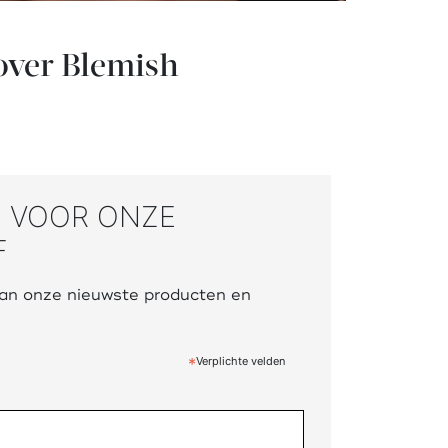
over Blemish
N VOOR ONZE
F
 van onze nieuwste producten en
*
Verplichte velden