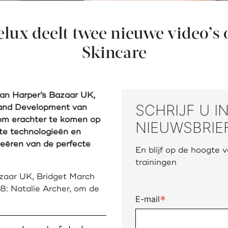
lux deelt twee nieuwe video’s 
Skincare
van Harper’s Bazaar UK,
SCHRIJF U I
 and Development van
 om erachter te komen op
NIEUWSBRIE
te technologieën en
reëren van de perfecte
En blijf op de hoogte
trainingen
azaar UK, Bridget March
: Natalie Archer, om de
*
E-mail