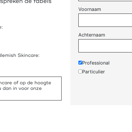
espreken de fabels
Voornaam
e:
Achternaam
lemish Skincare:
Professional
Particulier
ncare of op de hoogte
u dan in voor onze