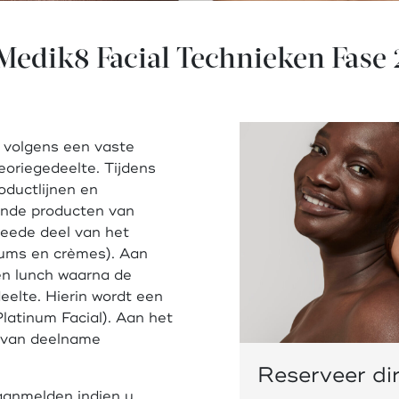
Medik8 Facial Technieken Fase 
 volgens een vaste
eoriegedeelte. Tijdens
oductlijnen en
ende producten van
weede deel van het
rums en crèmes). Aan
en lunch waarna de
eelte. Hierin wordt een
latinum Facial). Aan het
t van deelname
Reserveer dir
 aanmelden indien u